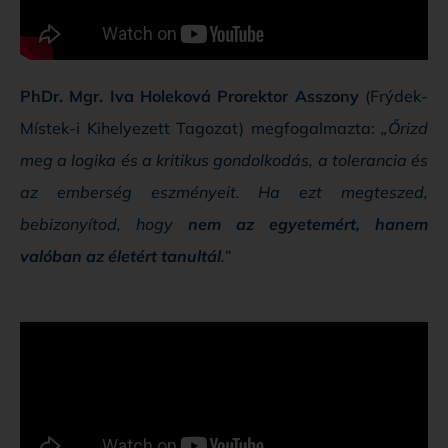
PhDr. Mgr. Iva Holeková Prorektor Asszony
(Frýdek-
Místek-i Kihelyezett Tagozat) megfogalmazta:
„Őrizd
meg a logika és a kritikus gondolkodás, a tolerancia és
az emberség eszményeit. Ha ezt megteszed,
bebizonyítod, hogy
nem az egyetemért, hanem
valóban az életért tanultál
.”