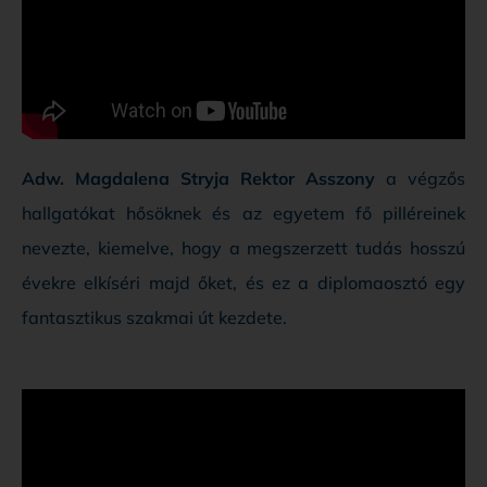
Adw. Magdalena Stryja Rektor Asszony
a végzős
hallgatókat hősöknek és az egyetem fő pilléreinek
nevezte, kiemelve, hogy a megszerzett tudás hosszú
évekre elkíséri majd őket, és ez a diplomaosztó egy
fantasztikus szakmai út kezdete.