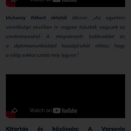
Muhoray Róbert oktatót
idézve:
„Az egyetem
vezetősége nevében is: nagyon büszkék vagyunk az
eredményeidre! A megszerzett tudásoddal és
a diplomamunkáddal hozzájárultál ahhoz, hogy
a világ sokkal szebb hely legyen.”
Kitartás és közösség: A Varsovia