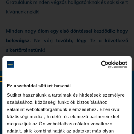
Gratulálunk minden végzős hallgatónknak és sok sikert
kívánunk nekik!
Minden nagy álom egy első döntéssel kezdődik: hogy
belevágsz
. Ne várj tovább, légy Te a következő
sikertörténetünk!
Ingyenes tájékoztató webinar
Ez a weboldal sütiket használ
Szerezz diplomát akár online végezhető
Sütiket használunk a tartalmak és hirdetések személyre
szabásához, közösségi funkciók biztosításához,
képzésben!
valamint weboldalforgalmunk elemzéséhez. Ezenkívül
közösségi média-, hirdető- és elemező partnereinkkel
Ismerd meg élőben, hogyan szerezhetsz EU-s akkreditált
megosztjuk az Ön weboldalhasználatra vonatkozó
diplomát az otthonodból is, miközben a szakma valódi
adatait, akik kombinálhatják az adatokat más olyan