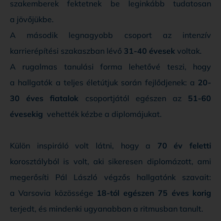
szakemberek fektetnek be leginkább tudatosan
a jövőjükbe.
A második legnagyobb csoport az intenzív
karrierépítési szakaszban lévő
31-40 évesek
voltak.
A rugalmas tanulási forma lehetővé teszi, hogy
a hallgatók a teljes életútjuk során fejlődjenek: a
20-
30 éves fiatalok
csoportjától egészen az
51-60
évesekig
vehették kézbe a diplomájukat.
Külön inspiráló volt látni, hogy a
70 év feletti
korosztályból is volt, aki sikeresen diplomázott, ami
megerősíti Pál László végzős hallgatónk szavait:
a Varsovia közössége
18-tól egészen 75 éves korig
terjedt, és mindenki ugyanabban a ritmusban tanult.