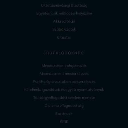
Oktatásminőségi Bizottság
Egyetemünk működési helyszíne
Akkreditáció
Szabályzatok
Classter
ÉRDEKLŐDŐKNEK:
Menedzsment alapképzés
Menedzsment mesterképzés
Pszichológia osztatlan mesterképzés
Kérelmek, igazolások és egyéb nyomtatványok
Tantárgyelfogadási kérelem menete
Diploma elfogadottság
Erasmus+
GYIK