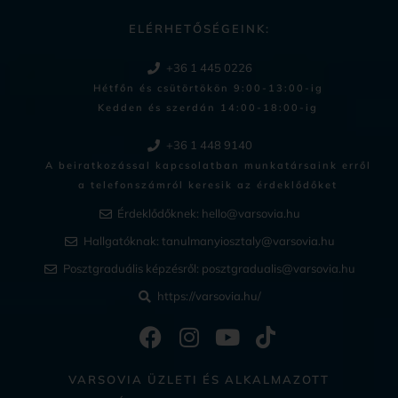
ELÉRHETŐSÉGEINK:
+36 1 445 0226
Hétfőn és csütörtökön 9:00-13:00-ig
Kedden és szerdán 14:00-18:00-ig​
+36 1 448 9140
A beiratkozással kapcsolatban munkatársaink erről
a telefonszámról keresik az érdeklődőket
Érdeklődőknek:
hello@varsovia.hu
Hallgatóknak:
tanulmanyiosztaly@varsovia.hu
Posztgraduális képzésről:
posztgradualis@varsovia.hu
https://varsovia.hu/
VARSOVIA ÜZLETI ÉS ALKALMAZOTT