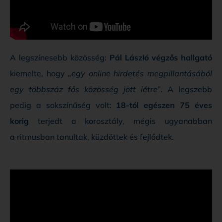
A legszínesebb közösség:
Pál László végzős hallgató
kiemelte, hogy „
egy online hirdetés megpillantásából
egy többszáz fős közösség jött létre
”. A legszebb
pedig a sokszínűség volt:
18-tól egészen 75 éves
korig
terjedt a korosztály, mégis ugyanabban
a ritmusban tanultak, küzdöttek és fejlődtek.