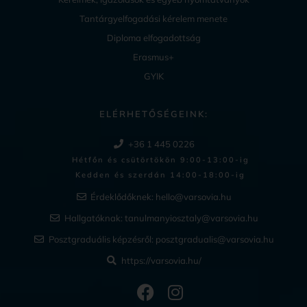
Tantárgyelfogadási kérelem menete
Diploma elfogadottság
Erasmus+
GYIK
ELÉRHETŐSÉGEINK:
+36 1 445 0226
Hétfőn és csütörtökön 9:00-13:00-ig
Kedden és szerdán 14:00-18:00-ig​
Érdeklődőknek:
hello@varsovia.hu
Hallgatóknak:
tanulmanyiosztaly@varsovia.hu
Posztgraduális képzésről:
posztgradualis@varsovia.hu
https://varsovia.hu/