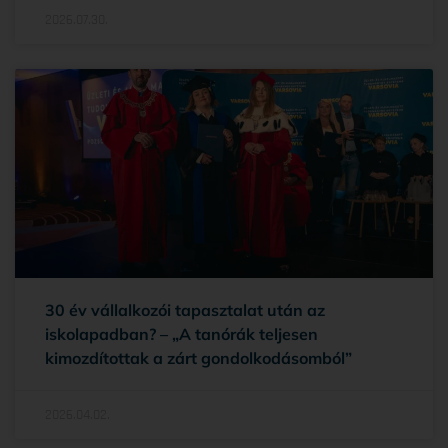
2026.07.30.
30 év vállalkozói tapasztalat után az
iskolapadban? – „A tanórák teljesen
kimozdítottak a zárt gondolkodásomból”
2026.04.02.