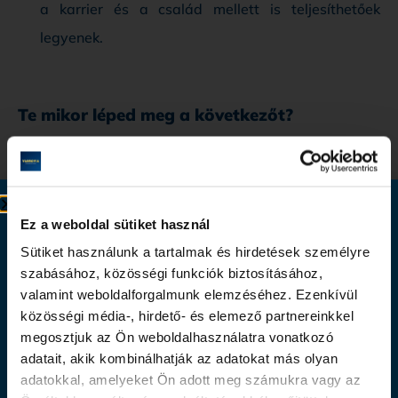
a karrier és a család mellett is teljesíthetőek
legyenek.
Te mikor léped meg a következőt?
A fejlődés legjobb időpontja mindig a „most”. Ha te is
érzed, hogy van még benned kiaknázatlan potenciál,
Ingyenes tájékoztató webinar
és olyan környezetben szeretnél fejlődni, ahol valódi
Ez a weboldal sütiket használ
válaszokat kapsz a mai piaci kihívásokra, várunk
Szerezz diplomát akár online végezhető
Sütiket használunk a tartalmak és hirdetések személyre
szeretettel!
szabásához, közösségi funkciók biztosításához,
képzésben!
Ne csak figyeld mások sikereit, alapozd meg
valamint weboldalforgalmunk elemzéséhez. Ezenkívül
közösségi média-, hirdető- és elemező partnereinkkel
a sajátodat a Varsovia Egyetemen!
Ismerd meg élőben, hogyan szerezhetsz EU-s akkreditált
megosztjuk az Ön weboldalhasználatra vonatkozó
diplomát az otthonodból is, miközben a szakma valódi
adatait, akik kombinálhatják az adatokat más olyan
kihívásaira is felkészülsz. Válaszd ki, melyik terület áll
adatokkal, amelyeket Ön adott meg számukra vagy az
közelebb hozzád: