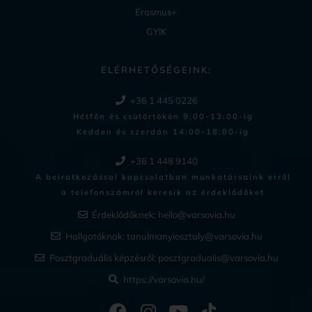
Erasmus+
GYIK
ELÉRHETŐSÉGEINK:
+36 1 445 0226
Hétfőn és csütörtökön 9:00-13:00-ig
Kedden és szerdán 14:00-18:00-ig​
+36 1 448 9140
A beiratkozással kapcsolatban munkatársaink erről
a telefonszámról keresik az érdeklődőket
Érdeklődőknek:
hello@varsovia.hu
Hallgatóknak:
tanulmanyiosztaly@varsovia.hu
Posztgraduális képzésről:
posztgradualis@varsovia.hu
https://varsovia.hu/