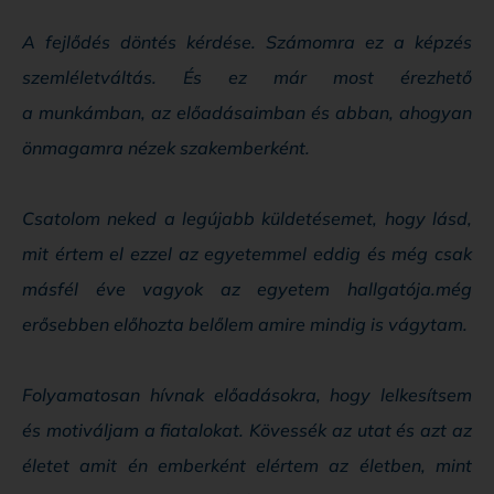
A fejlődés döntés kérdése. Számomra ez a képzés
szemléletváltás. És ez már most érezhető
a munkámban, az előadásaimban és abban, ahogyan
önmagamra nézek szakemberként.
Csatolom neked a legújabb küldetésemet, hogy lásd,
mit értem el ezzel az egyetemmel eddig és még csak
másfél éve vagyok az egyetem hallgatója.még
erősebben előhozta belőlem amire mindig is vágytam.
Folyamatosan hívnak előadásokra, hogy lelkesítsem
és motiváljam a fiatalokat. Kövessék az utat és azt az
életet amit én emberként elértem az életben, mint