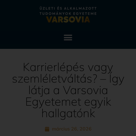
Karrierlépés vagy
szemléletváltás? – Így
látja a Varsovia
Egyetemet egyik
hallgatónk
március 26, 2026