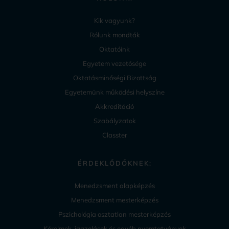
Kik vagyunk?
Rólunk mondták
Oktatóink
Egyetem vezetősége
Oktatásminőségi Bizottság
Egyetemünk működési helyszíne
Akkreditáció
Szabályzatok
Classter
ÉRDEKLŐDŐKNEK:
Menedzsment alapképzés
Menedzsment mesterképzés
Pszichológia osztatlan mesterképzés
Kérelmek, igazolások és egyéb nyomtatványok