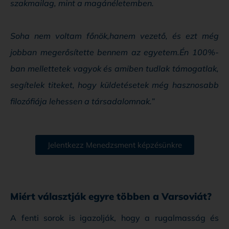
szakmailag, mint a magánéletemben.
Soha nem voltam főnök,hanem vezető, és ezt még
jobban megerősítette bennem az egyetem.Én 100%-
ban mellettetek vagyok és amiben tudlak támogatlak,
segítelek titeket, hogy küldetésetek még hasznosabb
filozófiája lehessen a társadalomnak.”
Jelentkezz Menedzsment képzésünkre
Miért választják egyre többen a Varsoviát?
A fenti sorok is igazolják, hogy a rugalmasság és