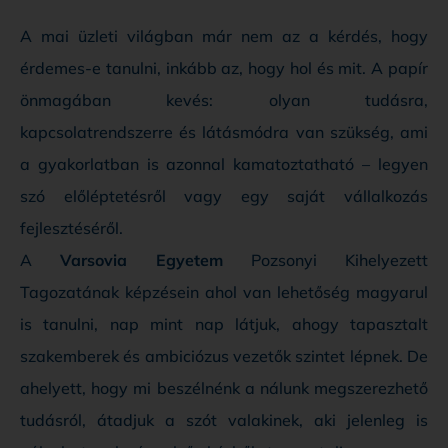
A mai üzleti világban már nem az a kérdés, hogy
érdemes-e tanulni, inkább az, hogy hol és mit. A papír
önmagában kevés: olyan tudásra,
kapcsolatrendszerre és látásmódra van szükség, ami
a gyakorlatban is azonnal kamatoztatható – legyen
szó előléptetésről vagy egy saját vállalkozás
fejlesztéséről.
A
Varsovia Egyetem
Pozsonyi Kihelyezett
Tagozatának képzésein ahol van lehetőség magyarul
is tanulni, nap mint nap látjuk, ahogy tapasztalt
szakemberek és ambiciózus vezetők szintet lépnek. De
ahelyett, hogy mi beszélnénk a nálunk megszerezhető
tudásról, átadjuk a szót valakinek, aki jelenleg is