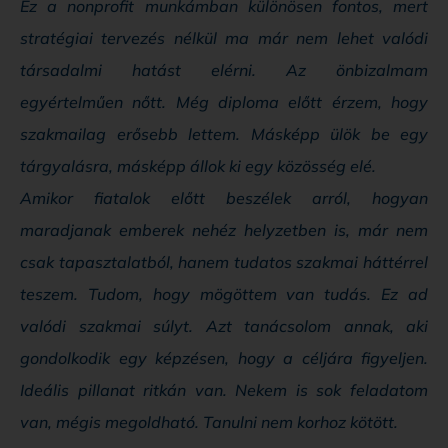
Ez a nonprofit munkámban különösen fontos, mert
stratégiai tervezés nélkül ma már nem lehet valódi
társadalmi hatást elérni. Az önbizalmam
egyértelműen nőtt. Még diploma előtt érzem, hogy
szakmailag erősebb lettem. Másképp ülök be egy
tárgyalásra, másképp állok ki egy közösség elé.
Amikor fiatalok előtt beszélek arról, hogyan
maradjanak emberek nehéz helyzetben is, már nem
csak tapasztalatból, hanem tudatos szakmai háttérrel
teszem. Tudom, hogy mögöttem van tudás. Ez ad
valódi szakmai súlyt. Azt tanácsolom annak, aki
gondolkodik egy képzésen, hogy a céljára figyeljen.
Ideális pillanat ritkán van. Nekem is sok feladatom
van, mégis megoldható. Tanulni nem korhoz kötött.