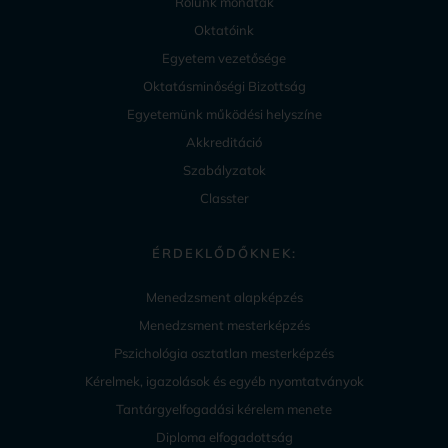
Rólunk mondták
Oktatóink
Egyetem vezetősége
Oktatásminőségi Bizottság
Egyetemünk működési helyszíne
Akkreditáció
Szabályzatok
Classter
ÉRDEKLŐDŐKNEK:
Menedzsment alapképzés
Menedzsment mesterképzés
Pszichológia osztatlan mesterképzés
Kérelmek, igazolások és egyéb nyomtatványok
Tantárgyelfogadási kérelem menete
Diploma elfogadottság