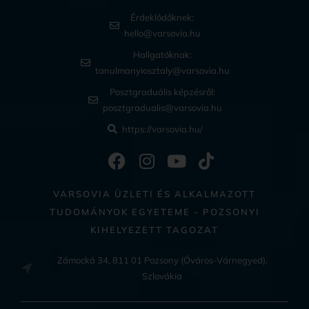
Érdeklődőknek:
hello@varsovia.hu
Hallgatóknak:
tanulmanyiosztaly@varsovia.hu
Posztgraduális képzésről:
posztgradualis@varsovia.hu
https://varsovia.hu/
VARSOVIA ÜZLETI ÉS ALKALMAZOTT
TUDOMÁNYOK EGYETEME - POZSONYI
KIHELYEZETT TAGOZAT
Zámocká 34, 811 01 Pozsony (Óváros-Várnegyed),
Szlovákia