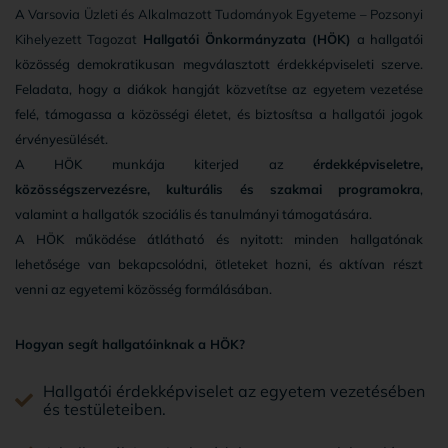
A
Varsovia Üzleti és Alkalmazott Tudományok Egyeteme – Pozsonyi
Kihelyezett Tagozat
Hallgatói Önkormányzata (HÖK)
a hallgatói
közösség demokratikusan megválasztott érdekképviseleti szerve.
Feladata, hogy a diákok hangját közvetítse az egyetem vezetése
felé, támogassa a közösségi életet, és biztosítsa a hallgatói jogok
érvényesülését.
A HÖK munkája kiterjed az
érdekképviseletre,
közösségszervezésre, kulturális és szakmai programokra
,
valamint a hallgatók szociális és tanulmányi támogatására.
A HÖK működése átlátható és nyitott: minden hallgatónak
lehetősége van bekapcsolódni, ötleteket hozni, és aktívan részt
venni az egyetemi közösség formálásában.
Hogyan segít hallgatóinknak a HÖK?
Hallgatói érdekképviselet az egyetem vezetésében
és testületeiben.