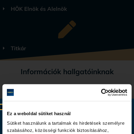
HÖK Elnök és Alelnök
Titkár
Információk hallgatóinknak
Hogyan válhatok Tanácstaggá?
Mit csinál a Tanács?
Ingyenes tájékoztató webinar
Ez a weboldal sütiket használ
Hallgatóként hogyan tudtok bekapcsolódni?​
Szerezz diplomát akár online végezhető
Sütiket használunk a tartalmak és hirdetések személyre
Miért érdemes bekapcsolódni?
szabásához, közösségi funkciók biztosításához,
képzésben!