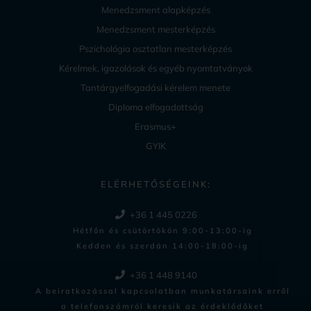
Menedzsment alapképzés
Menedzsment mesterképzés
Pszichológia osztatlan mesterképzés
Kérelmek, igazolások és egyéb nyomtatványok
Tantárgyelfogadási kérelem menete
Diploma elfogadottság
Erasmus+
GYIK
ELÉRHETŐSÉGEINK:
+36 1 445 0226
Hétfőn és csütörtökön 9:00-13:00-ig
Kedden és szerdán 14:00-18:00-ig​
+36 1 448 9140
A beiratkozással kapcsolatban munkatársaink erről
a telefonszámról keresik az érdeklődőket