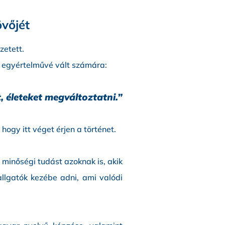
övőjét
zetett.
án egyértelművé vált számára:
, életeket megváltoztatni.”
ogy itt véget érjen a történet.
minőségi tudást azoknak is, akik
llgatók kezébe adni, ami valódi