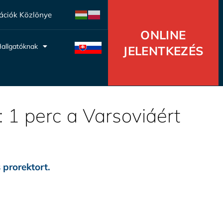
ációk Közlönye
ONLINE
allgatóknak
JELENTKEZÉS
: 1 perc a Varsoviáért
 prorektort.