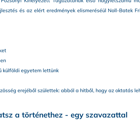
 Pozsonyi Kihelyezett Tagozatának első nagylétszámú m
jlesztés és az elért eredmények elismeréséül Noll-Batek F
ket
ben
külföldi egyetem lettünk
össég erejéből születtek: abból a hitből, hogy az oktatás le
tsz a történethez - egy szavazattal