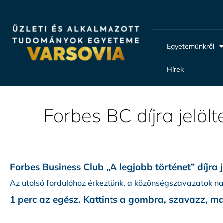
Egyetemünkről
Hírek
Forbes BC díjra jelöl
Forbes Business Club „A legjobb történet” díjra 
Az utolsó fordulóhoz érkeztünk, a közönségszavazatok n
1 perc az egész. Kattints a gombra, szavazz, m