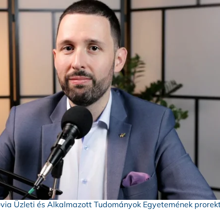
sovia Üzleti és Alkalmazott Tudományok Egyetemének prorek