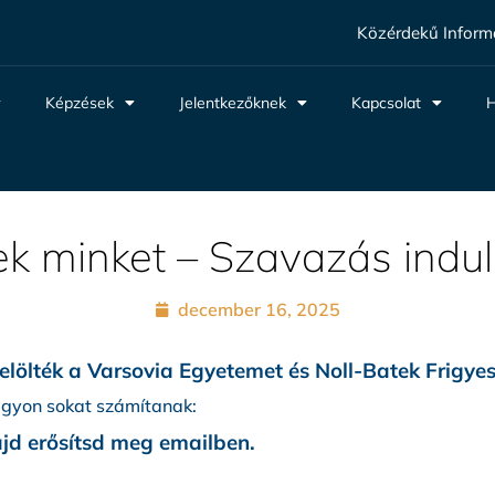
Közérdekű Inform
Képzések
Jelentkezőknek
Kapcsolat
H
tek minket – Szavazás indul
december 16, 2025
jelölték a Varsovia Egyetemet és Noll-Batek Frigyes
agyon sokat számítanak:
ajd erősítsd meg emailben.