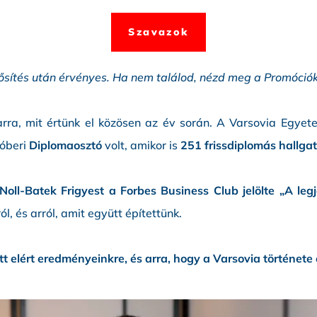
Szavazok
ősítés után érvényes. Ha nem találod, nézd meg a Promóci
k arra, mit értünk el közösen az év során. A Varsovia Egy
óberi
Diplomaosztó
volt, amikor is
251 frissdiplomás hallga
Noll-Batek Frigyest a Forbes Business Club jelölte „A legj
ól, és arról, amit együtt építettünk.
elért eredményeinkre, és arra, hogy a Varsovia története 