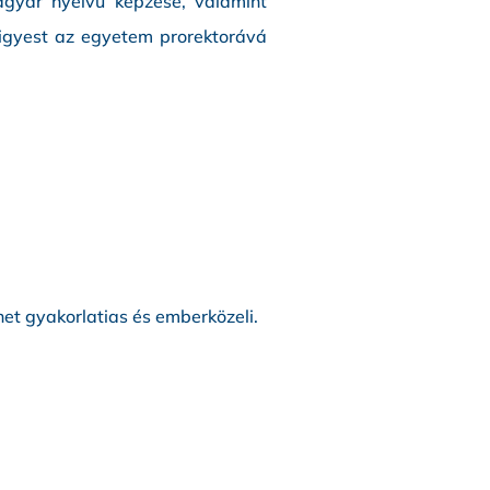
agyar nyelvű képzése, valamint
rigyest az egyetem prorektorává
het gyakorlatias és emberközeli.