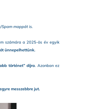
ók/Spam mappát is.
etem számára a 2025-ös év egyik
tót ünnepelhettünk.
obb történet” díjra
. Azonban ez
egyre messzebbre jut.