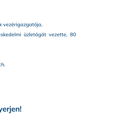
k vezérigazgatója,
eskedelmi üzletágát vezette, 80
ch.
erjen!