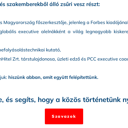
 és szakemberekből álló zsűri vesz részt:
 Magyarország főszerkesztője, jelenleg a Forbes kiadójána
 globális executive alelnökként a világ legnagyobb kisker
efolyásolástechnikai kutató,
Hitel Zrt. társtulajdonosa, üzleti edző és PCC executive coa
juk:
hiszünk abban, amit együtt felépítettünk.
 és segíts, hogy a közös történetünk ny
Szavazok