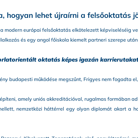
 hogyan lehet újraírni a felsőoktatás j
ől a modern európai felsőoktatás elkötelezett képviseléséig ve
állalkozás és egy angol főiskola kiemelt partneri szerepe ut
rlatorientált oktatás képes igazán karrierutakat
ény budapesti működése megszűnt, Frigyes nem fogadta el, h
píteni, amely uniós akkreditációval, rugalmas formában ad 
llett, nemzetközi háttérrel egy olyan diplomát akart a ha