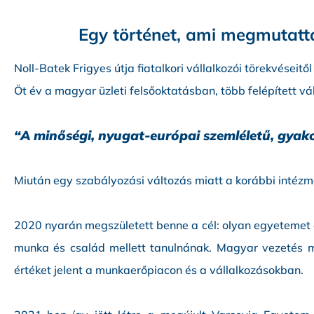
Egy történet, ami megmutatta,
Noll-Batek Frigyes útja fiatalkori vállalkozói törekvéseit
Öt év a magyar üzleti felsőoktatásban, több felépített v
“A minőségi, nyugat-európai szemléletű, gyako
Miután egy szabályozási változás miatt a korábbi intézm
2020 nyarán megszületett benne a cél: olyan egyetemet é
munka és család mellett tanulnának. Magyar vezetés me
értéket jelent a munkaerőpiacon és a vállalkozásokban.