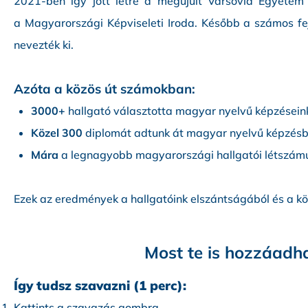
2021-ben így jött létre a megújult Varsovia Egyetem
a Magyarországi Képviseleti Iroda. Később a számos fe
nevezték ki.
Azóta a közös út számokban:
3000+
hallgató választotta magyar nyelvű képzésein
Közel 300
diplomát adtunk át magyar nyelvű képzés
Mára
a legnagyobb magyarországi hallgatói létszámú 
Ezek az eredmények a hallgatóink elszántságából és a köz
Most te is hozzáadha
Így tudsz szavazni (1 perc):
Kattints a szavazás gombra,