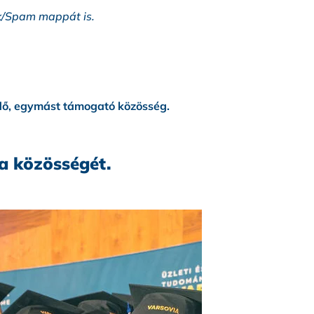
ók/Spam mappát is.
lődő, egymást támogató közösség.
ia közösségét.