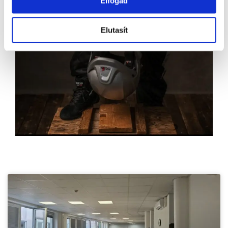
Elfogad
Elutasít