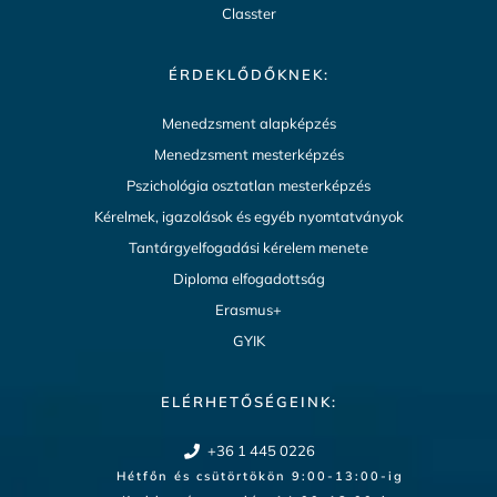
Classter
ÉRDEKLŐDŐKNEK:
Menedzsment alapképzés
Menedzsment mesterképzés
Pszichológia osztatlan mesterképzés
Kérelmek, igazolások és egyéb nyomtatványok
Tantárgyelfogadási kérelem menete
Diploma elfogadottság
Erasmus+
GYIK
ELÉRHETŐSÉGEINK:
+36 1 445 0226
Hétfőn és csütörtökön 9:00-13:00-ig