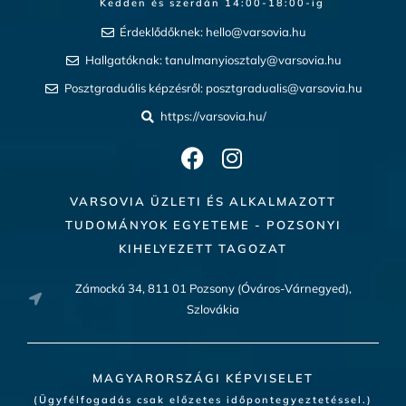
Kedden és szerdán 14:00-18:00-ig​
Érdeklődőknek:
hello@varsovia.hu
Hallgatóknak:
tanulmanyiosztaly@varsovia.hu
Posztgraduális képzésről:
posztgradualis@varsovia.hu
https://varsovia.hu/
VARSOVIA ÜZLETI ÉS ALKALMAZOTT
TUDOMÁNYOK EGYETEME - POZSONYI
KIHELYEZETT TAGOZAT
Zámocká 34, 811 01 Pozsony (Óváros-Várnegyed),
Szlovákia
MAGYARORSZÁGI KÉPVISELET
(Ügyfélfogadás csak előzetes időpontegyeztetéssel.)