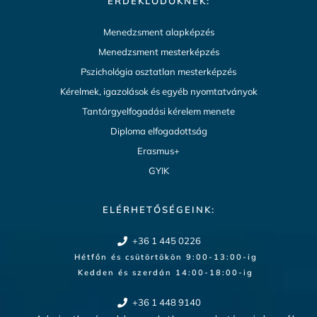
ÉRDEKLŐDŐKNEK:
Menedzsment alapképzés
Menedzsment mesterképzés
Pszichológia osztatlan mesterképzés
Kérelmek, igazolások és egyéb nyomtatványok
Tantárgyelfogadási kérelem menete
Diploma elfogadottság
Erasmus+
GYIK
ELÉRHETŐSÉGEINK:
+36 1 445 0226
Hétfőn és csütörtökön 9:00-13:00-ig
Kedden és szerdán 14:00-18:00-ig​
+36 1 448 9140