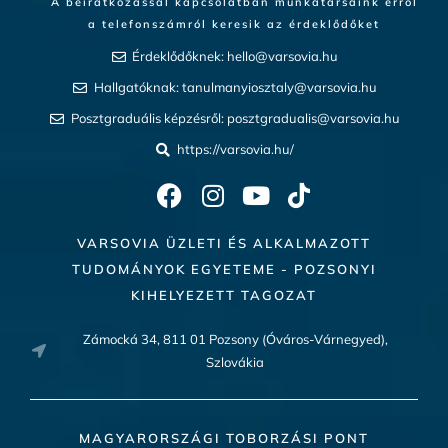
A beiratkozással kapcsolatban munkatársaink erről
a telefonszámról keresik az érdeklődőket
Érdeklődőknek:
hello@varsovia.hu
Hallgatóknak:
tanulmanyiosztaly@varsovia.hu
Posztgraduális képzésről:
posztgradualis@varsovia.hu
https://varsovia.hu/
VARSOVIA ÜZLETI ÉS ALKALMAZOTT
TUDOMÁNYOK EGYETEME - POZSONYI
KIHELYEZETT TAGOZAT
Zámocká 34, 811 01 Pozsony (Óváros-Várnegyed),
Szlovákia
MAGYARORSZÁGI TOBORZÁSI PONT