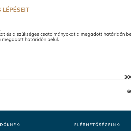
S LÉPÉSEIT
.
kat és a szükséges csatolmányokat a megadott határidőn bel
a megadott határidőn belül.
30
6
DŐKNEK:
ELÉRHETŐSÉGEINK: