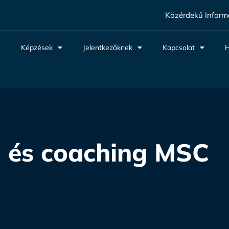
Közérdekű Inform
Képzések
Jelentkezőknek
Kapcsolat
H
ia és coaching MSC