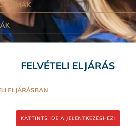
LT TÉMÁK
VÁK
FELVÉTELI ELJÁRÁS
ELI ELJÁRÁSBAN
KATTINTS IDE A JELENTKEZÉSHEZ!