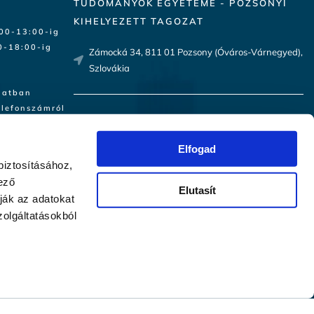
TUDOMÁNYOK EGYETEME - POZSONYI
KIHELYEZETT TAGOZAT
:00-13:00-ig
-18:00-ig​
Zámocká 34, 811 01 Pozsony (Óváros-Várnegyed),
Szlovákia
latban
elefonszámról
MAGYARORSZÁGI TOBORZÁSI PONT
(Ügyfélfogadás csak előzetes
Elfogad
időpontegyeztetéssel.)
biztosításához,
ező
1082 Budapest, Futó u. 35-37. 6. emelet
Elutasít
ják az adatokat
a.hu
olgáltatásokból
Adatkezelési tájékoztató
u
Jelentkezés