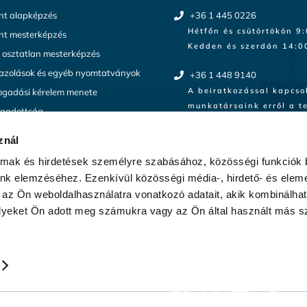
t alapképzés
+36 1 445 0226
Hétfőn és csütörtökön 9
t mesterképzés
Kedden és szerdán 14:00
a osztatlan mesterképzés
gazolások és egyéb nyomtatványok
+36 1 448 9140
A beiratkozással kapcso
ogadási kérelem menete
munkatársaink erről a t
ogadottság
keresik az érdeklődőket
znál
Érdeklődőknek:
hello@varsovia.hu
almak és hirdetések személyre szabásához, közösségi funkciók 
unk elemzéséhez. Ezenkívül közösségi média-, hirdető- és elem
Hallgatóknak:
 az Ön weboldalhasználatra vonatkozó adatait, akik kombinálhat
tanulmanyiosztaly@varsovi
yeket Ön adott meg számukra vagy az Ön által használt más sz
Posztgraduális képzésről:
posztgradualis@varsovia.h
https://varsovia.hu/