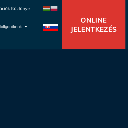
ációk Közlönye
ONLINE
allgatóknak
JELENTKEZÉS