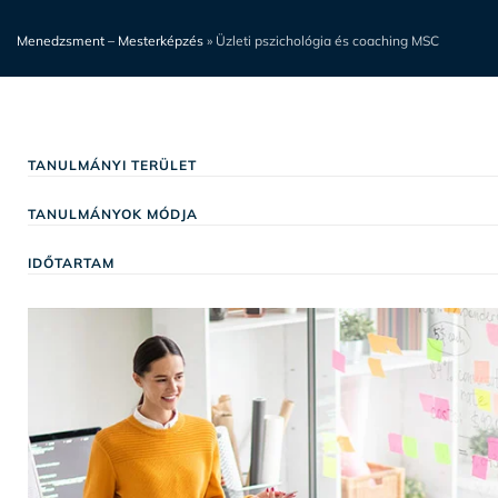
Menedzsment – Mesterképzés
»
Üzleti pszichológia és coaching MSC
TANULMÁNYI TERÜLET
TANULMÁNYOK MÓDJA
IDŐTARTAM