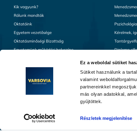
Kik vagyunk?
Menedzsmen
Rólunk mondták
Menedzsmen
Oktatóink
Pszichológi
Egyetem vezetősége
Kérelmek, i
Oktatásminőségi Bizottság
Tantárgyelf
Egyetemünk működési helyszíne
Diploma elf
Akkreditáció
Erasmus+
Ez a weboldal sütiket has
Szabályzatok
GYIK
Sütiket használunk a tart
Classter
valamint weboldalforgalm
partnereinkkel megosztjuk
más olyan adatokkal, amel
gyűjtöttek.
Részletek megjelenítése