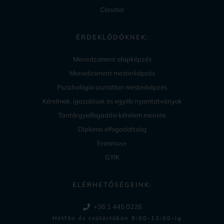
Classter
ÉRDEKLŐDŐKNEK:
Menedzsment alapképzés
Menedzsment mesterképzés
Pszichológia osztatlan mesterképzés
Kérelmek, igazolások és egyéb nyomtatványok
Tantárgyelfogadási kérelem menete
Diploma elfogadottság
Erasmus+
GYIK
ELÉRHETŐSÉGEINK:
+36 1 445 0226
Hétfőn és csütörtökön 9:00-13:00-ig