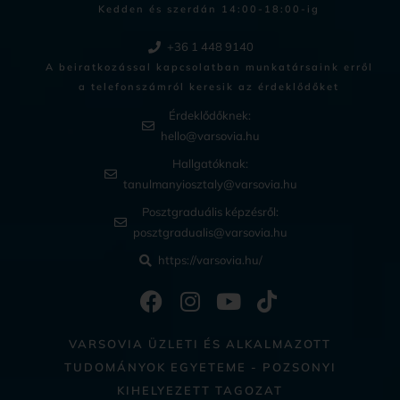
Kedden és szerdán 14:00-18:00-ig​
+36 1 448 9140
A beiratkozással kapcsolatban munkatársaink erről
a telefonszámról keresik az érdeklődőket
Érdeklődőknek:
hello@varsovia.hu
Hallgatóknak:
tanulmanyiosztaly@varsovia.hu
Posztgraduális képzésről:
posztgradualis@varsovia.hu
https://varsovia.hu/
VARSOVIA ÜZLETI ÉS ALKALMAZOTT
TUDOMÁNYOK EGYETEME - POZSONYI
KIHELYEZETT TAGOZAT