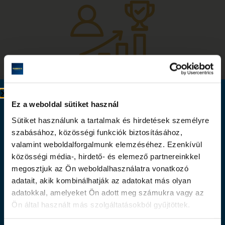
Ingyenes tájékoztató webinar
Gyakorlatorientált oktatás
Ez a weboldal sütiket használ
Ismerd meg, hogyan segíthetnek gyakorlatorientált
Szerezz diplomát akár online végezhető
Sütiket használunk a tartalmak és hirdetések személyre
képzéseink abban, hogy valódi, piacképes tudást
szabásához, közösségi funkciók biztosításához,
képzésben!
szerezz a jövőbeli karriered sikeréhez!
valamint weboldalforgalmunk elemzéséhez. Ezenkívül
közösségi média-, hirdető- és elemező partnereinkkel
Ismerd meg élőben, hogyan szerezhetsz EU-s akkreditált
megosztjuk az Ön weboldalhasználatra vonatkozó
diplomát az otthonodból is, miközben a szakma valódi
adatait, akik kombinálhatják az adatokat más olyan
kihívásaira is felkészülsz. Válaszd ki, melyik terület áll
adatokkal, amelyeket Ön adott meg számukra vagy az
közelebb hozzád:
Ön által használt más szolgáltatásokból gyűjtöttek.