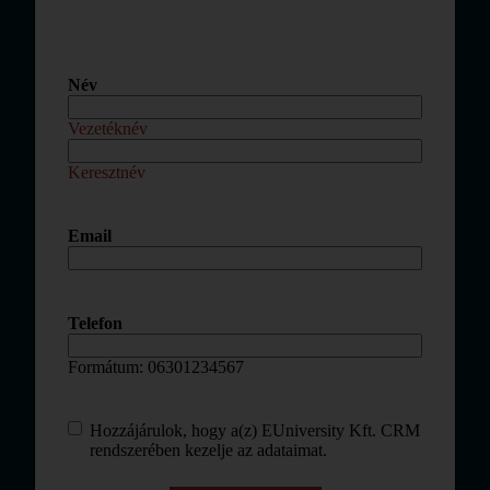
Webinarjam - Menedzsment
webinar
Név
(Kötelező)
Vezetéknév
Keresztnév
Email
(Kötelező)
Telefon
(Kötelező)
Formátum: 06301234567
Adatkezelés
(Kötelező)
Hozzájárulok, hogy a(z) EUniversity Kft. CRM
rendszerében kezelje az adataimat.