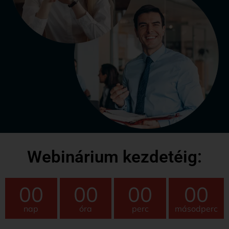
Webinárium kezdetéig:
00
00
00
00
nap
óra
perc
másodperc