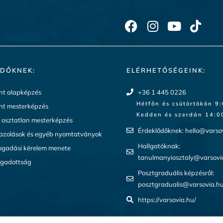
DŐKNEK:
ELÉRHETŐSÉGEINK:
t alapképzés
+36 1 445 0226
Hétfőn és csütörtökön 9
t mesterképzés
Kedden és szerdán 14:00
a osztatlan mesterképzés
Érdeklődőknek:
hello@varso
gazolások és egyéb nyomtatványok
Hallgatóknak:
ogadási kérelem menete
tanulmanyiosztaly@varsovi
ogadottság
Posztgraduális képzésről:
posztgradualis@varsovia.h
https://varsovia.hu/