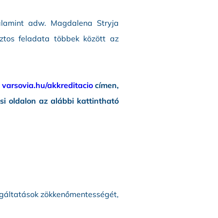
valamint adw. Magdalena Stryja
iztos feladata többek között az
a
varsovia.hu/akkreditacio
címen,
i oldalon az alábbi kattintható
olgáltatások zökkenőmentességét,