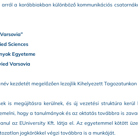
n arról a korábbiakban különböző kommunikációs csatorná
„Varsovia”
ied Sciences
ányok Egyeteme
vied Varsovia
év kezdetét megelőzően lezajlik Kihelyezett Tagozatunkon i
k is megújításra kerülnek, és új vezetési struktúra kerül k
iemelni, hogy a tanulmányok és az oktatás továbbra is zavar
anul az EUniversity Kft. látja el. Az egyetemmel kötött üz
tozatlan jogkörökkel végzi továbbra is a munkáját.