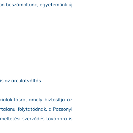
kon beszámoltunk, egyetemünk új
s az arculatváltás.
ialakításra, amely biztosítja az
talanul folytatódnak, a Pozsonyi
emeltetési szerződés továbbra is