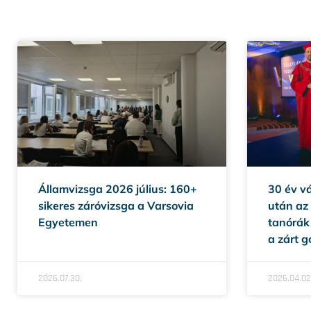
Államvizsga 2026 július: 160+
30 év vá
sikeres záróvizsga a Varsovia
után az
Egyetemen
tanórák 
a zárt 
2026.07.30.
2026.04.02