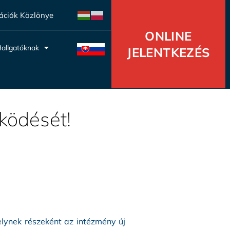
ációk Közlönye
ONLINE
allgatóknak
JELENTKEZÉS
ködését!
lynek részeként az intézmény új