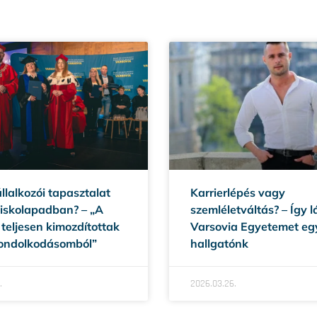
llalkozói tapasztalat
Karrierlépés vagy
 iskolapadban? – „A
szemléletváltás? – Így l
teljesen kimozdítottak
Varsovia Egyetemet eg
gondolkodásomból”
hallgatónk
.
2026.03.26.