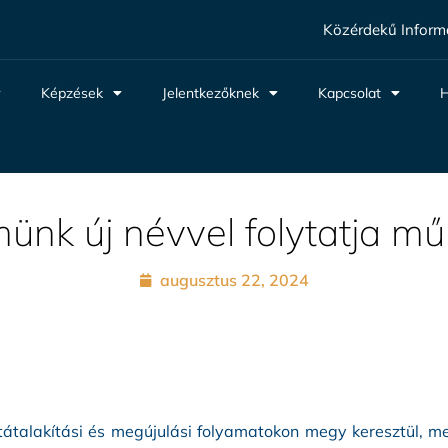
Közérdekű Inform
Képzések
Jelentkezőknek
Kapcsolat
H
ünk új névvel folytatja mű
augusztus 22, 2024
átalakítási és megújulási folyamatokon megy keresztül, me