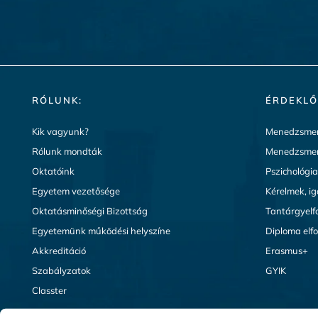
RÓLUNK:
ÉRDEKLŐ
Kik vagyunk?
Menedzsmen
Rólunk mondták
Menedzsmen
Oktatóink
Pszichológi
Egyetem vezetősége
Kérelmek, i
Oktatásminőségi Bizottság
Tantárgyelf
Egyetemünk működési helyszíne
Diploma elf
Akkreditáció
Erasmus+
Szabályzatok
GYIK
Classter