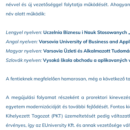
névvel és új vezetőséggel folytatja működését. Ahogya
név alatt működik:
Lengyel nyelven:
Uczelnia Biznesu i Nauk Stosowanych 
Angol nyelven:
Varsovia University of Business and Appl
Magyar nyelven:
Varsovia Üzleti és Alkalmazott Tudom
Szlovák nyelven:
Vysoká škola obchodu a aplikovaných 
A fentieknek megfelelően hamarosan, még a következő tan
A megújulási folyamat részeként a prorektori kinevezése
egyetem modernizációját és további fejlődését. Fontos k
Kihelyezett Tagozat (PKT) üzemeltetését pedig változatl
érvényes, így az EUniversity Kft. és annak vezetősége vál