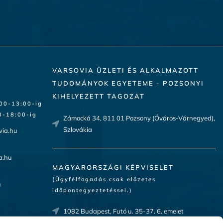
VARSOVIA ÜZLETI ÉS ALKALMAZOTT
TUDOMÁNYOK EGYETEME - POZSONYI
KIHELYEZETT TAGOZAT
:00-13:00-ig
-18:00-ig​
Zámocká 34, 811 01 Pozsony (Óváros-Várnegyed),
Szlovákia
via.hu
a.hu
MAGYARORSZÁGI KÉPVISELET
(Ügyfélfogadás csak előzetes
u
időpontegyeztetéssel.)
1082 Budapest, Futó u. 35-37. 6. emelet