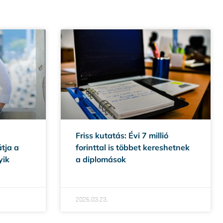
Friss kutatás: Évi 7 millió
átja a
forinttal is többet kereshetnek
yik
a diplomások
2026.03.23.