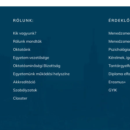
RÓLUNK:
ÉRDEKLŐ
Kik vagyunk?
Menedzsmen
Rólunk mondták
Menedzsmen
Oktatóink
Pszichológi
Egyetem vezetősége
Kérelmek, i
Oktatásminőségi Bizottság
Tantárgyelf
Egyetemünk működési helyszíne
Diploma elf
Akkreditáció
Erasmus+
Szabályzatok
GYIK
Classter