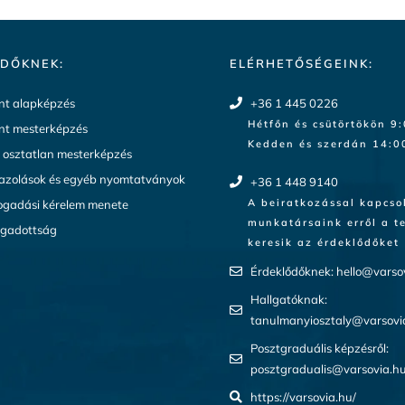
DŐKNEK:
ELÉRHETŐSÉGEINK:
t alapképzés
+36 1 445 0226
Hétfőn és csütörtökön 9
t mesterképzés
Kedden és szerdán 14:00
a osztatlan mesterképzés
gazolások és egyéb nyomtatványok
+36 1 448 9140
A beiratkozással kapcso
ogadási kérelem menete
munkatársaink erről a t
ogadottság
keresik az érdeklődőket
Érdeklődőknek:
hello@varso
Hallgatóknak:
tanulmanyiosztaly@varsovi
Posztgraduális képzésről:
posztgradualis@varsovia.h
https://varsovia.hu/