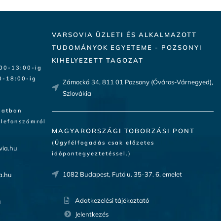
VARSOVIA ÜZLETI ÉS ALKALMAZOTT
TUDOMÁNYOK EGYETEME - POZSONYI
KIHELYEZETT TAGOZAT
:00-13:00-ig
-18:00-ig​
Zámocká 34, 811 01 Pozsony (Óváros-Várnegyed),
Szlovákia
latban
elefonszámról
MAGYARORSZÁGI TOBORZÁSI PONT
(Ügyfélfogadás csak előzetes
via.hu
időpontegyeztetéssel.)
1082 Budapest, Futó u. 35-37. 6. emelet
a.hu
Adatkezelési tájékoztató
u
Jelentkezés