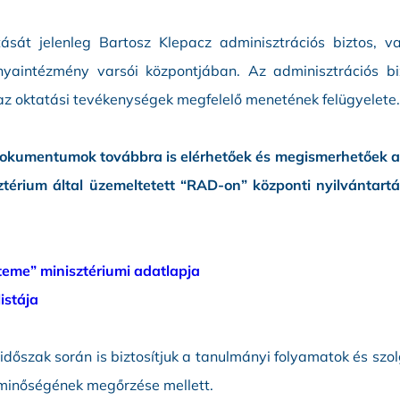
tását jelenleg Bartosz Klepacz adminisztrációs biztos, 
anyaintézmény varsói központjában. Az adminisztrációs b
z oktatási tevékenységek megfelelő menetének felügyelete.
 dokumentumok továbbra is elérhetőek és megismerhetőek 
térium által üzemeltetett “RAD-on” központi nyilvántartás
eme” minisztériumi adatlapja
istája
 időszak során is biztosítjuk a tanulmányi folyamatok és sz
 minőségének megőrzése mellett.