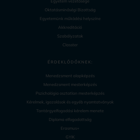
Egyetem vezetősége
Oktatásminőségi Bizottság
Egyetemünk működési helyszíne
Akkreditáció
Szabályzatok
Classter
ÉRDEKLŐDŐKNEK:
Menedzsment alapképzés
Menedzsment mesterképzés
Pszichológia osztatlan mesterképzés
Kérelmek, igazolások és egyéb nyomtatványok
Tantárgyelfogadási kérelem menete
Diploma elfogadottság
Erasmus+
GYIK