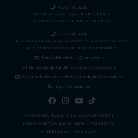
+36 1 445 0226
Hétfőn és csütörtökön 9:00-13:00-ig
Kedden és szerdán 14:00-18:00-ig​
+36 1 448 9140
A beiratkozással kapcsolatban munkatársaink erről
a telefonszámról keresik az érdeklődőket
Érdeklődőknek:
hello@varsovia.hu
Hallgatóknak:
tanulmanyiosztaly@varsovia.hu
Posztgraduális képzésről:
posztgradualis@varsovia.hu
https://varsovia.hu/
VARSOVIA ÜZLETI ÉS ALKALMAZOTT
TUDOMÁNYOK EGYETEME - POZSONYI
KIHELYEZETT TAGOZAT