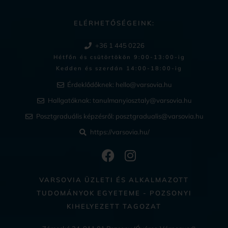
ELÉRHETŐSÉGEINK:
+36 1 445 0226
Hétfőn és csütörtökön 9:00-13:00-ig
Kedden és szerdán 14:00-18:00-ig​
Érdeklődőknek:
hello@varsovia.hu
Hallgatóknak:
tanulmanyiosztaly@varsovia.hu
Posztgraduális képzésről:
posztgradualis@varsovia.hu
https://varsovia.hu/
VARSOVIA ÜZLETI ÉS ALKALMAZOTT
TUDOMÁNYOK EGYETEME - POZSONYI
KIHELYEZETT TAGOZAT