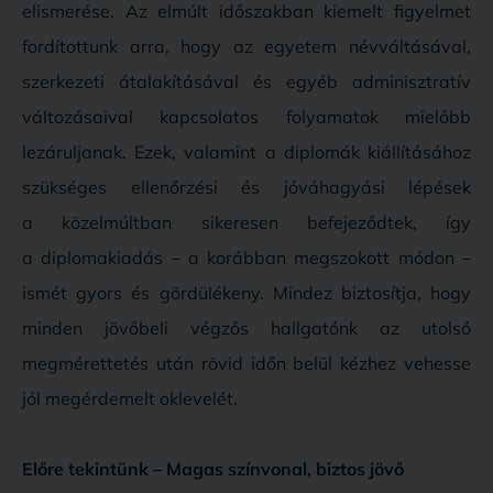
elismerése. Az elmúlt időszakban kiemelt figyelmet
fordítottunk arra, hogy az egyetem névváltásával,
szerkezeti átalakításával és egyéb adminisztratív
változásaival kapcsolatos folyamatok mielőbb
lezáruljanak. Ezek, valamint a diplomák kiállításához
szükséges ellenőrzési és jóváhagyási lépések
a közelmúltban sikeresen befejeződtek, így
a diplomakiadás – a korábban megszokott módon –
ismét gyors és gördülékeny. Mindez biztosítja, hogy
minden jövőbeli végzős hallgatónk az utolsó
megmérettetés után rövid időn belül kézhez vehesse
jól megérdemelt oklevelét.
Előre tekintünk – Magas színvonal, biztos jövő