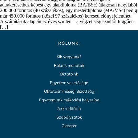
átlagkeresethez képest egy alapdiploma (BA/BSc) átlagosan nagyjából
200.000 forintos (40 százalékos), egy mesterdiploma (MA/MSc) pedig
már 450.000 forintos (közel 97 százalékos) kereseti előnyt jelenthet.
A számítások alapján ez éves szinten – a végzettségi szinttől függően
[…]
RÓLUNK:
Kik vagyunk?
Rólunk mondták
Oktatóink
Egyetem vezetősége
Oktatásminőségi Bizottság
Egyetemünk működési helyszíne
Akkreditáció
Szabályzatok
Classter