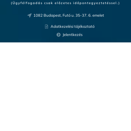
(Ügyfélfogadás csak előzetes időpontegyeztetéssel.)
1082 Budapest, Futó u. 35-37. 6. emelet
Adatkezelési tájékoztató
Jelentkezés