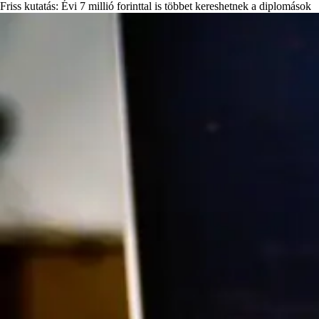
Friss kutatás: Évi 7 millió forinttal is többet kereshetnek a diplomások