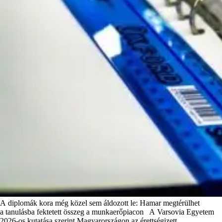
A diplomák kora még közel sem áldozott le: Hamar megtérülhet
a tanulásba fektetett összeg a munkaerőpiacon A Varsovia Egyetem
2026-os kutatása szerint Magyarországon az érettségizett