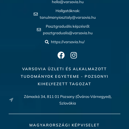
hello@varsovia.hu
Hallgatóknak:
tanulmanyiosztaly@varsovia.hu
Posztgraduális képzésről:
posztgradualis@varsovia.hu
https://varsovia.hu/
VARSOVIA ÜZLETI ÉS ALKALMAZOTT
TUDOMÁNYOK EGYETEME - POZSONYI
KIHELYEZETT TAGOZAT
Zámocká 34, 811 01 Pozsony (Óváros-Várnegyed),
Szlovákia
MAGYARORSZÁGI KÉPVISELET