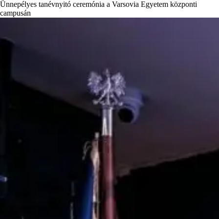
Ünnepélyes tanévnyitó ceremónia a Varsovia Egyetem központi
campusán