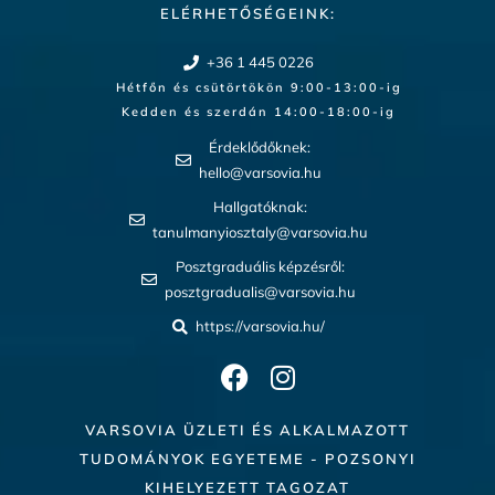
ELÉRHETŐSÉGEINK:
+36 1 445 0226
Hétfőn és csütörtökön 9:00-13:00-ig
Kedden és szerdán 14:00-18:00-ig​
Érdeklődőknek:
hello@varsovia.hu
Hallgatóknak:
tanulmanyiosztaly@varsovia.hu
Posztgraduális képzésről:
posztgradualis@varsovia.hu
https://varsovia.hu/
VARSOVIA ÜZLETI ÉS ALKALMAZOTT
TUDOMÁNYOK EGYETEME - POZSONYI
KIHELYEZETT TAGOZAT