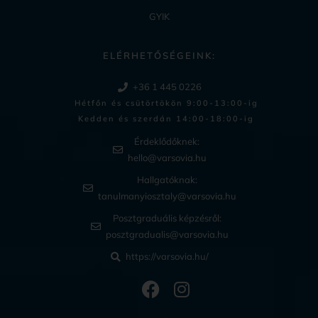
GYIK
ELÉRHETŐSÉGEINK:
+36 1 445 0226
Hétfőn és csütörtökön 9:00-13:00-ig
Kedden és szerdán 14:00-18:00-ig​
Érdeklődőknek:
hello@varsovia.hu
Hallgatóknak:
tanulmanyiosztaly@varsovia.hu
Posztgraduális képzésről:
posztgradualis@varsovia.hu
https://varsovia.hu/