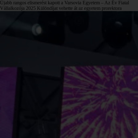
Újabb rangos elismerést kapott a Varsovia Egyetem – Az Év Fiatal
Vállalkozója 2025 Különdíjat vehette át az egyetem prorektora