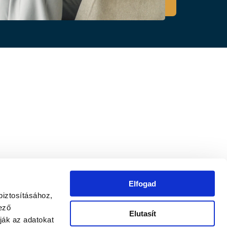
Elfogad
biztosításához,
ező
Elutasít
ják az adatokat