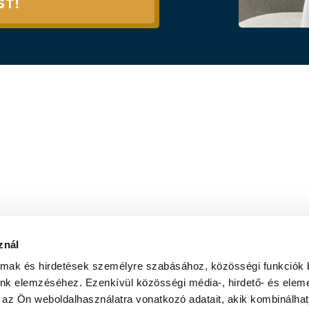
ST!
znál
almak és hirdetések személyre szabásához, közösségi funkciók 
unk elemzéséhez. Ezenkívül közösségi média-, hirdető- és elem
 az Ön weboldalhasználatra vonatkozó adatait, akik kombinálhat