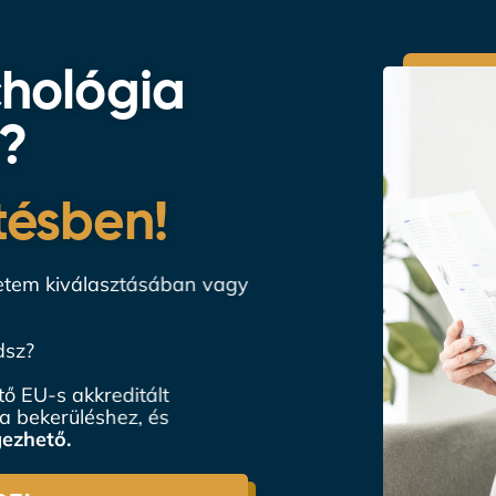
chológia
k?
tésben!
tem kiválasztásában vagy
sz?
 EU-s akkreditált
 bekerüléshez, és
ezhető.