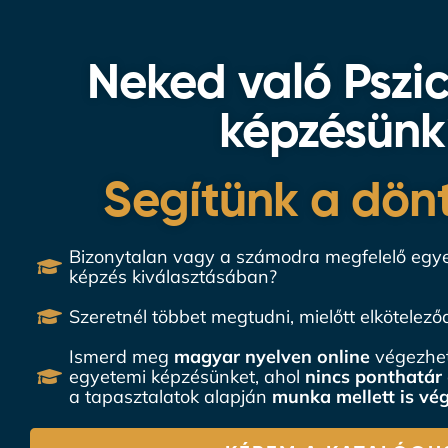
Neked való Pszi
képzésün
Segítünk a dön
Bizonytalan vagy a számodra megfelelő egye
képzés kiválasztásában?
Szeretnél többet megtudni, mielőtt elköteleződ
Ismerd meg
magyar nyelven
online
végezhető
egyetemi képzésünket, ahol
nincs ponthatár
a
a tapasztalatok alapján
munka mellett is vég