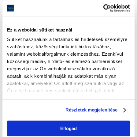
Képzési szint
(Kötelező)
Ez a weboldal sütiket használ
Képzési forma
(Kötelező)
Nappali tagozat
Sütiket használunk a tartalmak és hirdetések személyre
Részidős tagozat
szabásához, közösségi funkciók biztosításához,
valamint weboldalforgalmunk elemzéséhez. Ezenkívül
Választott szak:
(Kötelező)
közösségi média-, hirdető- és elemező partnereinkkel
Menedzsment
megosztjuk az Ön weboldalhasználatra vonatkozó
adatait, akik kombinálhatják az adatokat más olyan
Melyik specializációt választja?
(Kötelező)
adatokkal, amelyeket Ön adott meg számukra vagy az
Logisztika és szállítmányozás / Logistics transport and
Ön által használt más szolgáltatásokból gyűjtöttek.
shipping
Marketing és értékesítési menedzsment / Marketing and
sales management
Részletek megjelenítése
Menedzsment és marketing az idegenforgalom
a vendéglátás és a gasztronómia területén / Menedzsment és
marketing az idegenforgalom, a vendéglátás és
a gasztronómia területén / Management and marketing in
Elfogad
tourism, hospitality and gastronomy