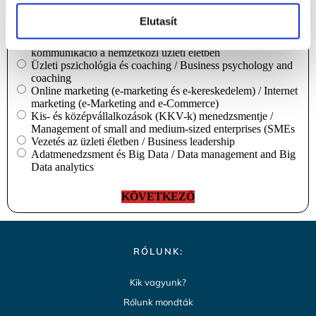
Emberi erőforrás (HR) és talent menedzsment / HR and
talent management
Elutasít
Üzleti diplomácia tárgyalá / Diplomacy, negotiations and
communication in international businessstechnika és
kommunikáció a nemzetközi üzleti életben
Üzleti pszichológia és coaching / Business psychology and
coaching
Online marketing (e-marketing és e-kereskedelem) / Internet
marketing (e-Marketing and e-Commerce)
Kis- és középvállalkozások (KKV-k) menedzsmentje /
Management of small and medium-sized enterprises (SMEs
Vezetés az üzleti életben / Business leadership
Adatmenedzsment és Big Data / Data management and Big
Data analytics
RÓLUNK:
Kik vagyunk?
Rólunk mondták